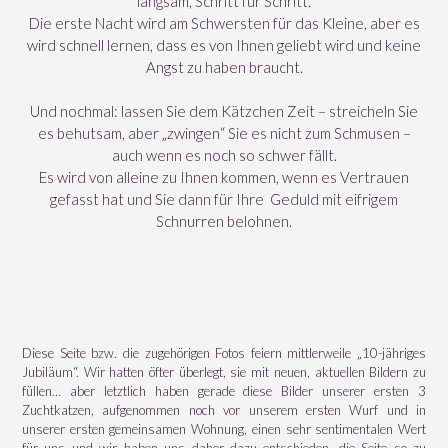
langsam, Schritt für Schritt.
Die erste Nacht wird am Schwersten für das Kleine, aber es
wird schnell lernen, dass es von Ihnen geliebt wird und keine
Angst zu haben braucht.
Und nochmal: lassen Sie dem Kätzchen Zeit – streicheln Sie
es behutsam, aber „zwingen“ Sie es nicht zum Schmusen –
auch wenn es noch so schwer fällt.
Es wird von alleine zu Ihnen kommen, wenn es Vertrauen
gefasst hat und Sie dann für Ihre Geduld mit eifrigem
Schnurren belohnen.
Diese Seite bzw. die zugehörigen Fotos feiern mittlerweile „10-jähriges
Jubiläum“. Wir hatten öfter überlegt, sie mit neuen, aktuellen Bildern zu
füllen… aber letztlich haben gerade diese Bilder unserer ersten 3
Zuchtkatzen, aufgenommen noch vor unserem ersten Wurf und in
unserer ersten gemeinsamen Wohnung, einen sehr sentimentalen Wert
für uns und wir haben uns daher dazu entschieden, die Seite so zu