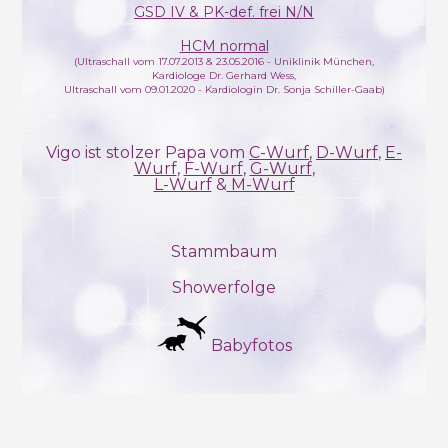
GSD IV & PK-def. frei N/N
HCM normal
(Ultraschall vom 17.07.2013 & 23.05.2016 - Uniklinik München,
Kardiologe Dr. Gerhard Wess,
Ultraschall vom 09.01.2020 - Kardiologin Dr. Sonja Schiller-Gaab)
Vigo ist stolzer Papa vom
C-Wurf
,
D-Wurf
,
E-
Wurf
,
F-Wurf
,
G-Wurf
,
L-Wurf
&
M-Wurf
Stammbaum
Showerfolge
Babyfotos