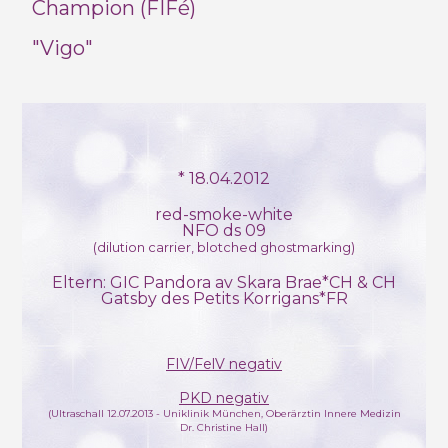
Champion (FIFé)
"Vigo"
* 18.04.2012
red-smoke-white
NFO ds 09
(dilution carrier, blotched ghostmarking)
Eltern: GIC Pandora av Skara Brae*CH & CH
Gatsby des Petits Korrigans*FR
FIV/FelV negativ
PKD negativ
(Ultraschall 12.07.2013 - Uniklinik München, Oberärztin Innere Medizin
Dr. Christine Hall)