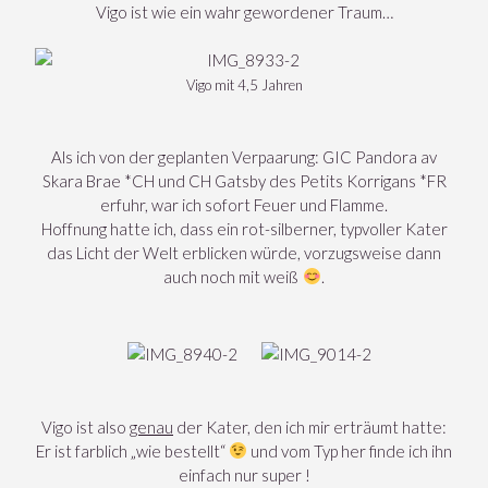
Vigo ist wie ein wahr gewordener Traum…
Vigo mit 4,5 Jahren
Als ich von der geplanten Verpaarung: GIC Pandora av
Skara Brae *CH und CH Gatsby des Petits Korrigans *FR
erfuhr, war ich sofort Feuer und Flamme.
Hoffnung hatte ich, dass ein rot-silberner, typvoller Kater
das Licht der Welt erblicken würde, vorzugsweise dann
auch noch mit weiß
.
Vigo ist also
genau
der Kater, den ich mir erträumt hatte:
Er ist farblich „wie bestellt“
und vom Typ her finde ich ihn
einfach nur super !