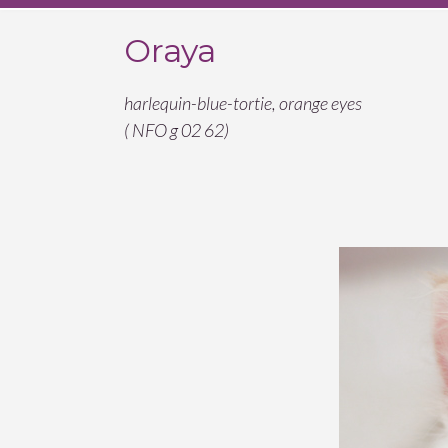
Oraya
harlequin-blue-tortie, orange eyes
( NFO g 02 62)