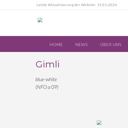
Skip
Letzte Aktualisierung der Website: 15.01.2024
to
content
HOME
NEWS
ÜBER UNS
Gimli
blue-white
(NFO a 09)