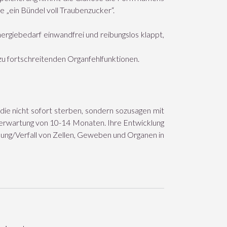
e „ein Bündel voll Traubenzucker“.
rgiebedarf einwandfrei und reibungslos klappt,
 zu fortschreitenden Organfehlfunktionen.
die nicht sofort sterben, sondern sozusagen mit
serwartung von 10-14 Monaten. Ihre Entwicklung
ldung/Verfall von Zellen, Geweben und Organen in