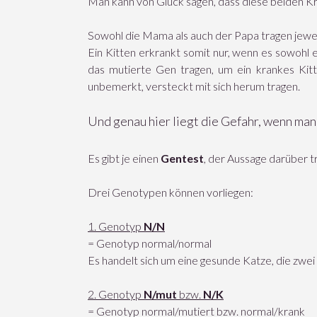
Man kann von Glück sagen, dass diese beiden K
Sowohl die Mama als auch der Papa tragen jeweil
Ein Kitten erkrankt somit nur, wenn es sowoh
das mutierte Gen tragen, um ein krankes Kitt
unbemerkt, versteckt mit sich herum tragen.
Und genau hier liegt die Gefahr, wenn man
Es gibt je einen
Gentest
, der Aussage darüber t
Drei Genotypen können vorliegen:
1. Genotyp
N/N
= Genotyp normal/normal
Es handelt sich um eine gesunde Katze, die zwei 
2. Genotyp
N/mut
bzw.
N/K
= Genotyp normal/mutiert bzw. normal/krank