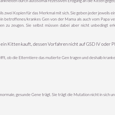
rankheiten durch autosomal rezessiven Erbgang an die Kitten geg
s zwei Kopien für das Merkmal mit sich. Sie geben jeder jeweils ei
l ein betroffenes/krankes Gen von der Mama als auch vom Papa v
en zu zeugen. Sie selbst müssen dabei aber nicht unbedingt e
 ein Kitten kauft, dessen Vorfahren nicht auf GSD IV oder 
rifft, ob die Elterntiere das mutierte Gen tragen und deshalb kran
normale, gesunde Gene trägt. Sie trägt die Mutation nicht in sich u