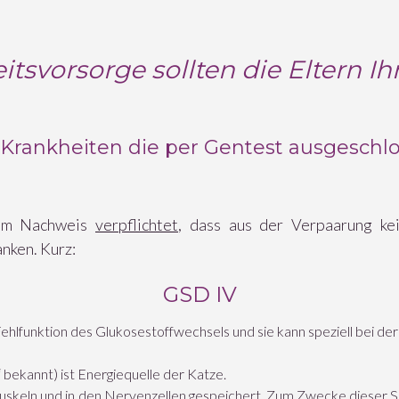
svorsorge sollten die Eltern Ih
 Krankheiten die per Gentest ausgeschl
 zum Nachweis
verpflichtet
, dass aus der Verpaarung kei
nken. Kurz:
GSD IV
Fehlfunktion des Glukosestoffwechsels und sie kann speziell bei d
 bekannt) ist Energiequelle der Katze.
Muskeln und in den Nervenzellen gespeichert. Zum Zwecke dieser