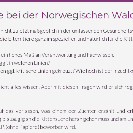
e bei der Norwegischen Wal
t nicht zuletzt maßgeblich in der umfassenden Gesundheits
die Elterntiere ganz im speziellen und natürlich für die Kit
f ein hohes Maß an Verantwortung und Fachwissen.
gf. in welchen Linien?
gf. kritische Linien gekreuzt? Wie hoch ist der Inzuchtko
nicht alles wissen. Aber mit diesen Fragen wird er sich r
f das verlassen, was einem der Züchter erzählt und erk
ig blauäugig an die Kittensuche heran gehen muss und am En
.P. (ohne Papiere) beworben wird.