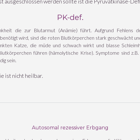
t ausgeschlossen werden sollte ist die Pyruvatkinase-Defi
PK-def.
ankheit die zur Blutarmut (Anämie) führt. Aufgrund Fehlens d
benötigt wird, sind die roten Blutkörperchen stark geschwächt u
krankten Katze, die müde und schwach wirkt und blasse Schleim
Blutkörperchen führen (hämolytische Krise). Symptome sind z.B. 
ig sein.
 ist nicht heilbar.
Autosomal rezessiver Erbgang