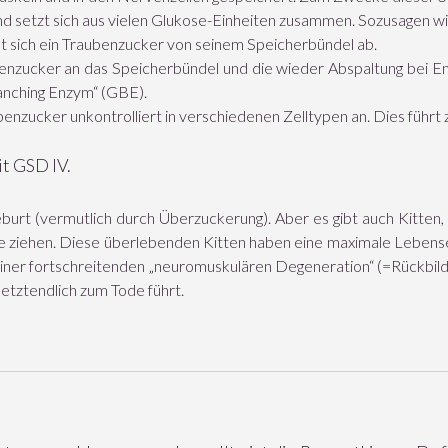
und setzt sich aus vielen Glukose-Einheiten zusammen. Sozusagen wi
t sich ein Traubenzucker von seinem Speicherbündel ab.
enzucker an das Speicherbündel und die wieder Abspaltung bei Ene
anching Enzym“ (GBE).
ubenzucker unkontrolliert in verschiedenen Zelltypen an. Dies führt
it GSD IV.
burt (vermutlich durch Überzuckerung). Aber es gibt auch Kitten, 
se ziehen. Diese überlebenden Kitten haben eine maximale Leben
u einer fortschreitenden „neuromuskulären Degeneration“ (=Rückbi
etztendlich zum Tode führt.