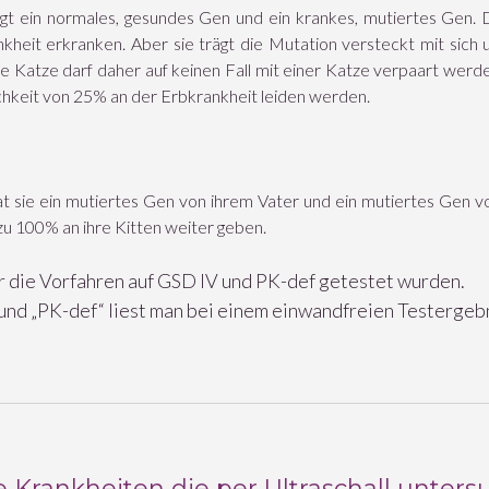
rägt ein normales, gesundes Gen und ein krankes, mutiertes Ge
ankheit erkranken. Aber sie trägt die Mutation versteckt mit sich
e Katze darf daher auf keinen Fall mit einer Katze verpaart werd
lichkeit von 25% an der Erbkrankheit leiden werden.
at sie ein mutiertes Gen von ihrem Vater und ein mutiertes Gen vo
u 100% an ihre Kitten weiter geben.
der die Vorfahren auf GSD IV und PK-def getestet wurden.
und „PK-def“ liest man bei einem einwandfreien Testergebn
 Krankheiten die per Ultraschall unter